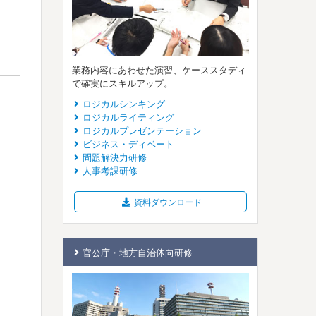
業務内容にあわせた演習、ケーススタディ
で確実にスキルアップ。
ロジカルシンキング
ロジカルライティング
ロジカルプレゼンテーション
ビジネス・ディベート
問題解決力研修
人事考課研修
資料ダウンロード
官公庁・地方自治体向研修