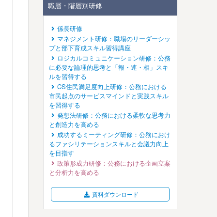
職層・階層別研修
係長研修
マネジメント研修：職場のリーダーシッ
プと部下育成スキル習得講座
ロジカルコミュニケーション研修：公務
に必要な論理的思考と「報・連・相」スキ
ルを習得する
CS住民満足度向上研修：公務における
市民起点のサービスマインドと実践スキル
を習得する
発想法研修：公務における柔軟な思考力
と創造力を高める
成功するミーティング研修：公務におけ
るファシリテーションスキルと会議力向上
を目指す
政策形成力研修：公務における企画立案
と分析力を高める
資料ダウンロード