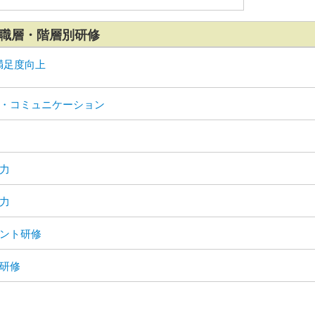
職層・階層別研修
満足度向上
・コミュニケーション
力
力
ント研修
研修