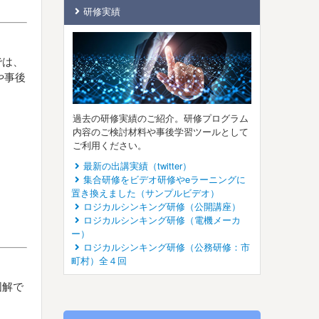
研修実績
では、
や事後
過去の研修実績のご紹介。研修プログラム
内容のご検討材料や事後学習ツールとして
ご利用ください。
最新の出講実績（twitter）
集合研修をビデオ研修やeラーニングに
置き換えました（サンプルビデオ）
ロジカルシンキング研修（公開講座）
ロジカルシンキング研修（電機メーカ
ー）
ロジカルシンキング研修（公務研修：市
町村）全４回
図解で