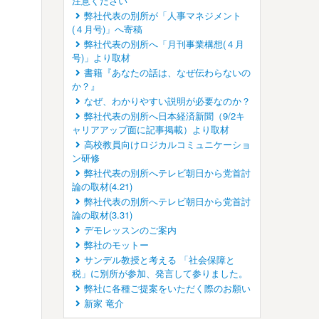
注意ください
弊社代表の別所が「人事マネジメント
(４月号)」へ寄稿
弊社代表の別所へ「月刊事業構想(４月
号)」より取材
書籍『あなたの話は、なぜ伝わらないの
か？』
なぜ、わかりやすい説明が必要なのか？
弊社代表の別所へ日本経済新聞（9/2キ
ャリアアップ面に記事掲載）より取材
高校教員向けロジカルコミュニケーショ
ン研修
弊社代表の別所へテレビ朝日から党首討
論の取材(4.21)
弊社代表の別所へテレビ朝日から党首討
論の取材(3.31)
デモレッスンのご案内
弊社のモットー
サンデル教授と考える 「社会保障と
税」に別所が参加、発言して参りました。
弊社に各種ご提案をいただく際のお願い
新家 竜介