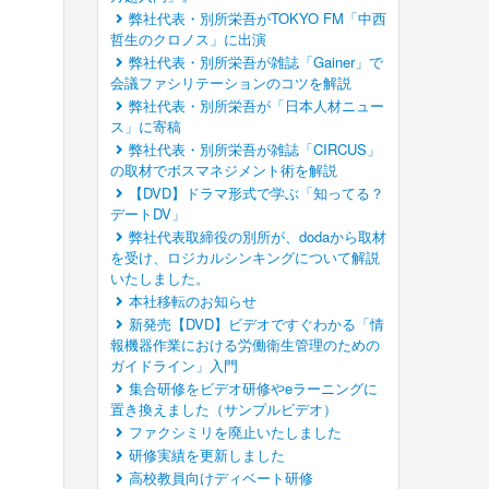
弊社代表・別所栄吾がTOKYO FM「中西
哲生のクロノス」に出演
弊社代表・別所栄吾が雑誌「Gainer」で
会議ファシリテーションのコツを解説
弊社代表・別所栄吾が「日本人材ニュー
ス」に寄稿
弊社代表・別所栄吾が雑誌「CIRCUS」
の取材でボスマネジメント術を解説
【DVD】ドラマ形式で学ぶ「知ってる？
デートDV」
弊社代表取締役の別所が、dodaから取材
を受け、ロジカルシンキングについて解説
いたしました。
本社移転のお知らせ
新発売【DVD】ビデオですぐわかる「情
報機器作業における労働衛生管理のための
ガイドライン」入門
集合研修をビデオ研修やeラーニングに
置き換えました（サンプルビデオ）
ファクシミリを廃止いたしました
研修実績を更新しました
高校教員向けディベート研修