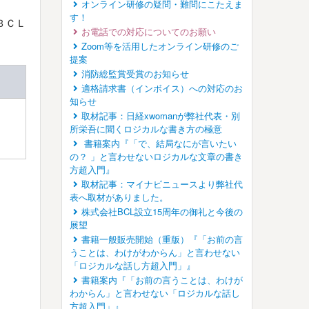
オンライン研修の疑問・難問にこたえま
す！
ＢＣＬ
お電話での対応についてのお願い
Zoom等を活用したオンライン研修のご
提案
消防総監賞受賞のお知らせ
適格請求書（インボイス）への対応のお
知らせ
取材記事：日経xwomanが弊社代表・別
所栄吾に聞くロジカルな書き方の極意
書籍案内『「で、結局なにが言いたい
の？ 」と言わせないロジカルな文章の書き
方超入門』
取材記事：マイナビニュースより弊社代
表へ取材がありました。
株式会社BCL設立15周年の御礼と今後の
展望
書籍一般販売開始（重版）『「お前の言
うことは、わけがわからん」と言わせない
「ロジカルな話し方超入門」』
書籍案内『「お前の言うことは、わけが
わからん」と言わせない「ロジカルな話し
方超入門」』