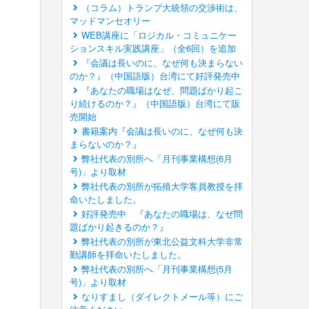
（コラム）トランプ大統領の交渉術は、
マッドマンセオリー
WEB講座に「ロジカル・コミュニケー
ションスキル実践講座」（全6回）を追加
『会議は長いのに、なぜ何も決まらない
のか？』（中国語版）台湾にて好評発売中
『あなたの職場はなぜ、問題ばかり起こ
り続けるのか？』（中国語版）台湾にて販
売開始
書籍案内『会議は長いのに、なぜ何も決
まらないのか？』
弊社代表の別所へ「月刊事業構想(6月
号)」より取材
弊社代表の別所が拓殖大学客員教授を拝
命いたしました。
好評発売中 『あなたの職場は、なぜ問
題ばかり起きるのか？』
弊社代表の別所が東北公益文科大学非常
勤講師を拝命いたしました。
弊社代表の別所へ「月刊事業構想(5月
号)」より取材
なりすまし（ダイレクトメール等）にご