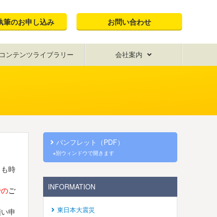
執筆のお申し込み
お問い合わせ
コンテンツライブラリー
会社案内
パンフレット（PDF）
※別ウィンドウで開きます
りも時
INFORMATION
での
ご
東日本大震災
願い申